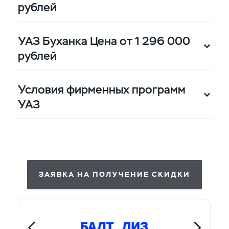
рублей
УАЗ Буханка Цена от 1 296 000
рублей
10% от цены сделки за счёт
Условия фирменных программ
государственной
УАЗ
программы лизинга
10% от цены сделки за счёт
государственной
программы лизинга
ЗАЯВКА НА ПОЛУЧЕНИЕ СКИДКИ
10% от цены сделки за счёт
государственной
программы лизинга