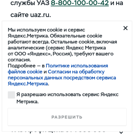
службы УАЗ
8-800-100-00-42
и на
сайте uaz.ru.
Мы используем cookie и сервис
Яндекс.Метрика. Обязательные cookie
работают всегда. Остальные cookie, включая
УАЗ Патриот Цена от 1 732 500
аналитические (сервис Яндекс Метрика
рублей
от ООО «Яндекс», Россия), требуют вашего
согласия.
Подробнее — в
Политике использования
файлов cookie
и
Согласии на обработку
УАЗ Пикап цена от 1 755 000
персональных данных посредством сервиса
рублей
Яндекс.Метрика
.
Я разрешаю использовать сервис Яндекс
УАЗ Хантер цена от 1 548 000
Метрика.
рублей
РАЗРЕШИТЬ
УАЗ Профи Цена от 1 566 000