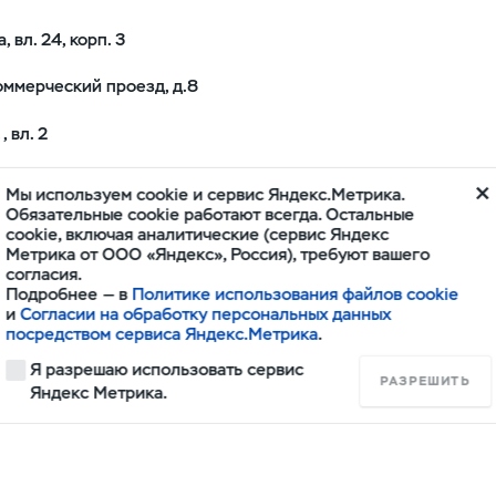
, вл. 24, корп. 3
оммерческий проезд, д.8
 вл. 2
й модельный ряд автомобилей УАЗ с максимальным
Мы используем cookie и сервис Яндекс.Метрика.
Обязательные cookie работают всегда. Остальные
cookie, включая аналитические (сервис Яндекс
 для продажи, гарантийного и послегарантийного
Метрика от ООО «Яндекс», Россия), требуют вашего
анный персонал компании сделает покупку
согласия.
ственно и в срок.
Подробнее — в
Политике использования файлов cookie
и
Согласии на обработку персональных данных
м клиентов всегда было и остается одним из
посредством сервиса Яндекс.Метрика
.
 в обязательном порядке проходит профессиональное
ей автомобилей, а так же ежемесячно внутренний
Я разрешаю использовать сервис
РАЗРЕШИТЬ
Яндекс Метрика.