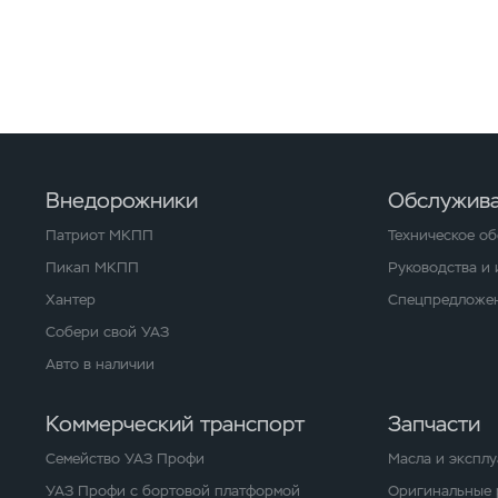
Внедорожники
Обслужива
Патриот МКПП
Техническое о
Пикап МКПП
Руководства и
Хантер
Спецпредложен
Собери свой УАЗ
Авто в наличии
Коммерческий транспорт
Запчасти
Семейство УАЗ Профи
Масла и экспл
УАЗ Профи с бортовой платформой
Оригинальные 