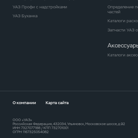
УАЗ Профи с надстройками
Определение п
частей
УАЗ Буханка
Каталоги расх
Запчасти УАЗ 
Аксессуар
Каталоги аксес
О компании
Карта сайта
ООО «УАЗ»
Российская Федерация, 432034, Ульяновск, Московское шоссе, д.92
ИНН 7327077188 / КПП 732701001
ОГРН 1167325054082