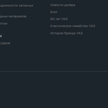
Новости дилера
одлинности запасных
Блог
одных материалов
80 лет УАЗ
оптом
Классическое семейство УАЗ
История бренда УАЗ
ы
суаров