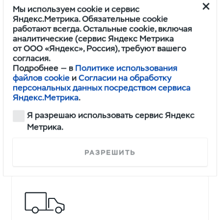
Индивидуальный подход
Мы используем cookie и сервис
Яндекс.Метрика. Обязательные cookie
Гибкие торговые условия с учетом
работают всегда. Остальные cookie, включая
специфики вашего бизнеса
аналитические (сервис Яндекс Метрика
от ООО «Яндекс», Россия), требуют вашего
согласия.
Подробнее — в
Политике использования
файлов cookie
и
Согласии на обработку
персональных данных посредством сервиса
Яндекс.Метрика
.
Я разрешаю использовать сервис Яндекс
Низкие цены
Метрика.
Выгодные предложения на продукцию
заводов-смежников за счет прямых
РАЗРЕШИТЬ
контрактов с эксклюзивными ценами