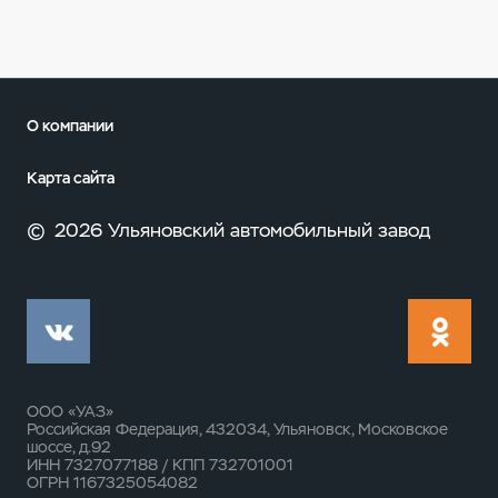
О компании
Карта сайта
©
2026 Ульяновский автомобильный завод
ООО «УАЗ»
Российская Федерация, 432034, Ульяновск, Московское
шоссе, д.92
ИНН 7327077188 / КПП 732701001
ОГРН 1167325054082