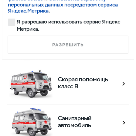
Служебный транспорт на базе
персональных данных посредством сервиса
семейства СГР
Яндекс.Метрика
.
Я разрешаю использовать сервис Яндекс
Метрика.
Скорая попомощь
РАЗРЕШИТЬ
класс А
Скорая попомощь
класс B
Санитарный
автомобиль